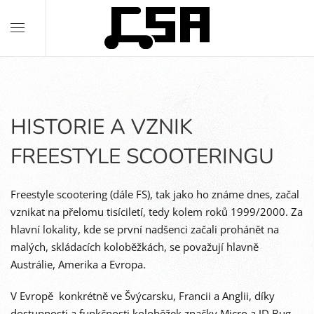
HISTORIE A VZNIK
FREESTYLE SCOOTERINGU
Freestyle scootering (dále FS), tak jako ho známe dnes, začal
vznikat na přelomu tisíciletí, tedy kolem roků 1999/2000. Za
hlavní lokality, kde se první nadšenci začali prohánět na
malých, skládacích koloběžkách, se považují hlavně
Austrálie, Amerika a Evropa.
V Evropě konkrétně ve Švýcarsku, Francii a Anglii, díky
dostupnosti a funkčnosti koloběžek značky Micro a JD Bug.