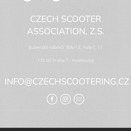
CZECH SCOOTER
ASSOCIATION, Z.S.
Bubenské nábřeží 306/13, Hala č. 11
170 00 Praha 7 - Holešovice
INFO@CZECHSCOOTERING.CZ