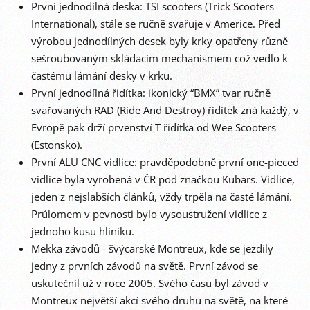
První jednodílná deska: TSI scooters (Trick Scooters
International), stále se ručně svařuje v Americe. Před
výrobou jednodílných desek byly krky opatřeny různě
sešroubovaným skládacím mechanismem což vedlo k
častému lámání desky v krku.
První jednodílná řidítka: ikonický “BMX” tvar ručně
svařovaných RAD (Ride And Destroy) řidítek zná každý, v
Evropě pak drží prvenství T řidítka od Wee Scooters
(Estonsko).
První ALU CNC vidlice: pravděpodobně první one-pieced
vidlice byla vyrobená v ČR pod značkou Kubars. Vidlice,
jeden z nejslabších článků, vždy trpěla na časté lámání.
Průlomem v pevnosti bylo vysoustružení vidlice z
jednoho kusu hliníku.
Mekka závodů - švýcarské Montreux, kde se jezdily
jedny z prvních závodů na světě. První závod se
uskutečnil už v roce 2005. Svého času byl závod v
Montreux největší akcí svého druhu na světě, na které