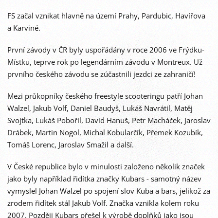
FS začal vznikat hlavně na území Prahy, Pardubic, Havířova
a Karviné.
První závody v ČR byly uspořádány v roce 2006 ve Frýdku-
Místku, teprve rok po legendárním závodu v Montreux. Už
prvního českého závodu se zúčastnili jezdci ze zahraničí!
Mezi průkopníky českého freestyle scooteringu patří Johan
Walzel, Jakub Volf, Daniel Baudyš, Lukáš Navrátil, Matěj
Svojtka, Lukáš Pobořil, David Hanuš, Petr Macháček, Jaroslav
Drábek, Martin Nogol, Michal Kobularčík, Přemek Kozubík,
Tomáš Lorenc, Jaroslav Smažil a další.
V České republice bylo v minulosti založeno několik značek
jako byly například řidítka značky Kubars - samotný název
vymyslel Johan Walzel po spojení slov Kuba a bars, jelikož za
zrodem řidítek stál Jakub Volf. Značka vznikla kolem roku
2007. Později Kubars přešel k výrobě doplňků jako jsou