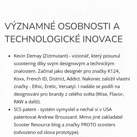
VÝZNAMNÉ OSOBNOSTI A
TECHNOLOGICKÉ INOVACE
Kevin Demay (Zizimutant) - vizionář, který posunul
scootering díky svým designovým a technickým
znalostem. Začínal jako designér pro značky K124,
Koxx, French ID, District, Addict. Nakonec založil vlastní
značky - Ethic, Eretic, Versatyl. I nadále se podílí na
designování pro brandy z celého světa (Wise, Flavor,
RAW a další).
SCS patent - systém vymyslel a nechal si v USA
patentovat Andrew Broussard. Mimo jiné zakladatel
Scooter Resource blog a značky PROTO scooters
(odvozeno od slova prototype).