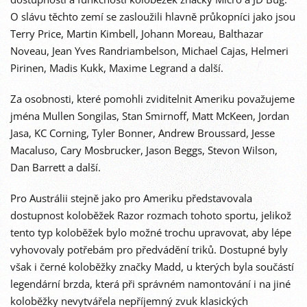
O slávu těchto zemí se zasloužili hlavně průkopníci jako jsou
Terry Price, Martin Kimbell, Johann Moreau, Balthazar
Noveau, Jean Yves Randriambelson, Michael Cajas, Helmeri
Pirinen, Madis Kukk, Maxime Legrand a další.
Za osobnosti, které pomohli zviditelnit Ameriku považujeme
jména Mullen Songilas, Stan Smirnoff, Matt McKeen, Jordan
Jasa, KC Corning, Tyler Bonner, Andrew Broussard, Jesse
Macaluso, Cary Mosbrucker, Jason Beggs, Stevon Wilson,
Dan Barrett a další.
Pro Austrálii stejně jako pro Ameriku představovala
dostupnost koloběžek Razor rozmach tohoto sportu, jelikož
tento typ koloběžek bylo možné trochu upravovat, aby lépe
vyhovovaly potřebám pro předvádění triků. Dostupné byly
však i černé koloběžky značky Madd, u kterých byla součástí
legendární brzda, která při správném namontování i na jiné
koloběžky nevytvářela nepříjemný zvuk klasických