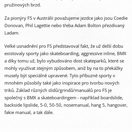
pružinových brzd.
Za pionýry FS v Austrálii považujeme jezdce jako jsou Coedie
Donovan, Phil Lagettie nebo třeba Adam Bolton přezdívaný
Ladam.
Velké usnadnění pro FS představoval fakt, že už delší dobu
existovaly sporty jako skateboarding, aggressive inline, BMX
a díky tomu už, bylo vybudováno dost skateparků, které se
mohly využívat stejným způsobem, aniž by na to překážky
musely být speciálně upravené. Tyto příbuzné sporty v
mnohém působily také jako inspirace pro tvorbu nových
triků. Základ různých slidů/grindů/manuálů pro FS je
společný s BMX a skateboardingem - například boardslide,
backside lipslide, 5-0, 50-50, nosemanual, hang 5, hangover,
fakie manual, a tak dále.