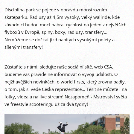
Disciplína park se pojede v opravdu monstrozním
skateparku. Radiusy až 4,5m vysoký, velký wallride, kde
závodníci budou moct nabrat rychlost na jeden z největších
flyboxů v Evropě, spiny, boxy, radiusy, transfery...
Nemůžeme se dočkat jízd nabitých vysokými polety a
šílenými transfery!
Zůstaňte s námi, sledujte naše sociální sítě, web CSA,
budeme vás pravidelně informovat o vývoji událostí. O
nejžhavějších novinkách, o world firsts, který zrovna padly,
o tom, jak si vede Česká reprezentace... Těšit se můžete i na
fotky, videa a na live stream! Nezapomeň - Mstrovství světa
ve freestyle scooteringu už za dva týdny!