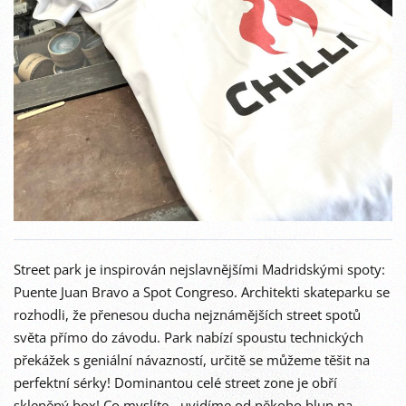
Street park je inspirován nejslavnějšími Madridskými spoty:
Puente Juan Bravo a Spot Congreso. Architekti skateparku se
rozhodli, že přenesou ducha nejznámějších street spotů
světa přímo do závodu. Park nabízí spoustu technických
překážek s geniální návazností, určitě se můžeme těšit na
perfektní sérky! Dominantou celé street zone je obří
skleněný box! Co myslíte - uvidíme od někoho blun na