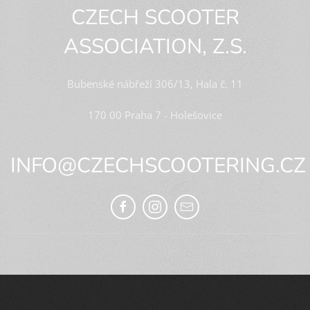
CZECH SCOOTER
ASSOCIATION, Z.S.
Bubenské nábřeží 306/13, Hala č. 11
170 00 Praha 7 - Holešovice
INFO@CZECHSCOOTERING.CZ