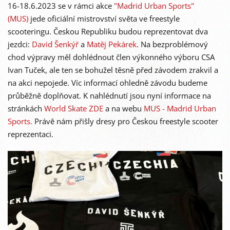
16-18.6.2023 se v rámci akce
"Madrid Urban Sports"
(MUS)
jede oficiální mistrovství světa ve freestyle
scooteringu. Českou Republiku budou reprezentovat dva
jezdci:
David Šenkýř
a
Matěj Pekárek
. Na bezproblémový
chod výpravy měl dohlédnout člen výkonného výboru CSA
Ivan Tuček, ale ten se bohužel těsně před závodem zrakvil a
na akci nepojede. Víc informací ohledně závodu budeme
průběžně doplňovat. K nahlédnutí jsou nyní informace na
stránkách
World Skate ZDE
a na webu
MUS - Madrid Urban
Sports.
Právě nám přišly dresy pro Českou freestyle scooter
reprezentaci.