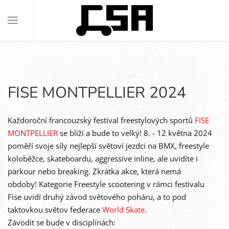
FISE MONTPELLIER 2024
K
aždoroční francouzský festival freestylových sportů
FISE
MONTPELLIER
se blíží a bude to velký!
8. - 12 května 2024
poměří svoje síly nejlepší světoví jezdci na BMX, freestyle
koloběžce, skateboardu, aggressive inline, ale uvidíte i
parkour nebo breaking. Zkrátka akce, která nemá
obdoby!
Kategorie Freestyle scootering v rámci festivalu
Fise uvidí druhý závod světového poháru, a to pod
taktovkou světov federace
World Skate
.
Závodit se bude v disciplínách: