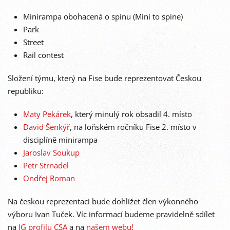
Minirampa obohacená o spinu (Mini to spine)
Park
Street
Rail contest
Složení týmu, který na Fise bude reprezentovat Českou
republiku:
Maty Pekárek
, který minulý rok obsadil 4. místo
David Šenkýř
, na loňském ročníku Fise 2. místo v
disciplíně minirampa
Jaroslav Soukup
Petr Strnadel
Ondřej Roman
Na českou reprezentaci bude dohlížet člen výkonného
výboru Ivan Tuček. Víc informací budeme pravidelně sdílet
na
IG profilu CSA
a na
našem webu!